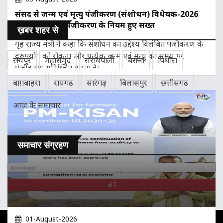
संसद से जन्म एवं मृत्यु पंजीकरण (संशोधन) विधेयक-2026
पारित, विलंबित पंजीकरण के नियम हुए सख्त
ख़बर शहर से
गृह राज्य मंत्री ने कहा कि संशोधन का उद्देश्य विलंबित पंजीकरण के
दुरुपयोग को रोकना और प्रत्येक जन्म एवं मृत्यु का समय पर
रायपुर
महासमुंद
सरायपाली
बसना
पिथौरा
पंजीकरण सुनिश्चित करना है।
बाग़बाहरा
रायगढ़
सारंगढ़
बिलासपुर
छत्तीसगढ़
आज के समाचार
समाचार संग्रहण
01-August-2026