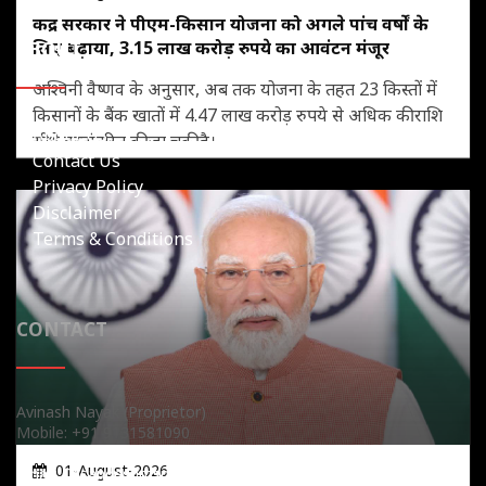
केंद्र सरकार ने पीएम-किसान योजना को अगले पांच वर्षों के
लिए बढ़ाया, 3.15 लाख करोड़ रुपये का आवंटन मंजूर
ABOUT
अश्विनी वैष्णव के अनुसार, अब तक योजना के तहत 23 किस्तों में
किसानों के बैंक खातों में 4.47 लाख करोड़ रुपये से अधिक की राशि
About Us
सीधे हस्तांतरित की जा चुकी है।
Contact Us
Privacy Policy
Disclaimer
Terms & Conditions
CONTACT
Avinash Nayak (Proprietor)
Mobile: +91 9131581090
Mobile: +91 7489326453
01-August-2026
Email: Cgsandeshmsmd@gmail.com