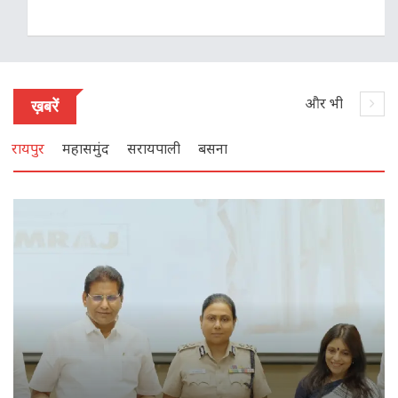
और भी
ख़बरें
रायपुर
महासमुंद
सरायपाली
बसना