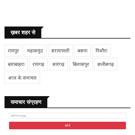
ख़बर शहर से
रायपुर
महासमुंद
सरायपाली
बसना
पिथौरा
बाग़बाहरा
रायगढ़
सारंगढ़
बिलासपुर
छत्तीसगढ़
आज के समाचार
समाचार संग्रहण