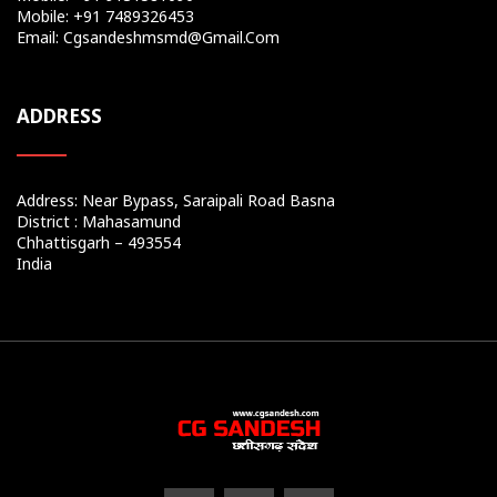
Mobile: +91 7489326453
Email: Cgsandeshmsmd@gmail.com
ADDRESS
Address: Near Bypass, Saraipali Road Basna
District : Mahasamund
Chhattisgarh – 493554
India