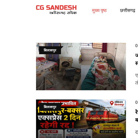
मुख्य पृष्ठ
छत्तीसगढ़
0
बिलासपुर
ज
स
ए
त
0
बिलासपुर
र
ब
द