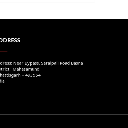
DDRESS
dress: Near Bypass, Saraipali Road Basna
strict : Mahasamund
hattisgarh – 493554
dia