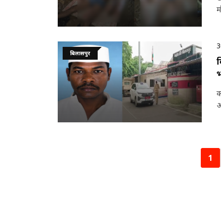
म
3
बिलासपुर
ब
भ
क
आ
1