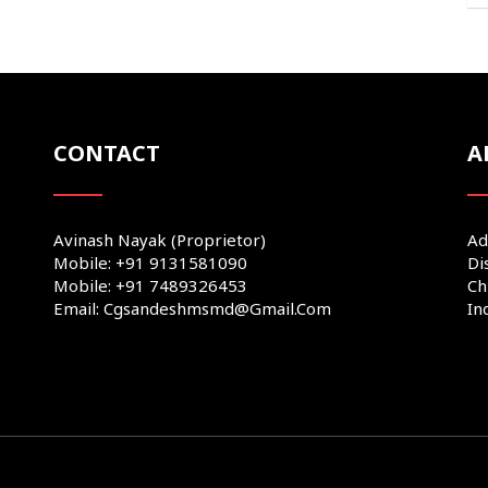
CONTACT
A
Avinash Nayak (Proprietor)
Ad
Mobile: +91 9131581090
Di
Mobile: +91 7489326453
Ch
Email: Cgsandeshmsmd@gmail.com
In