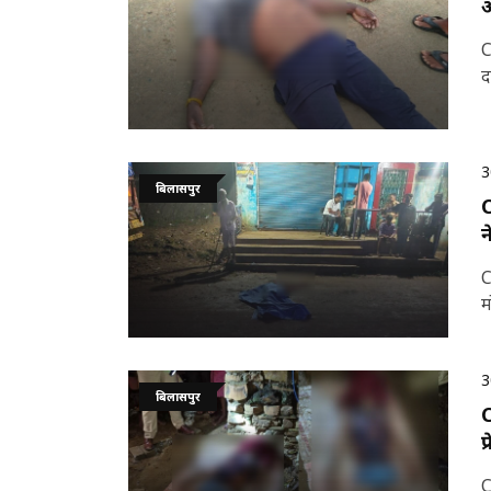
आ
C
द
3
बिलासपुर
C
न
C
म
3
बिलासपुर
C
प
C