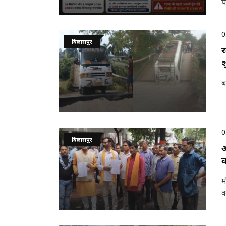
प
0
बिलासपुर
र
श
ब
0
बिलासपुर
आ
क
म
क