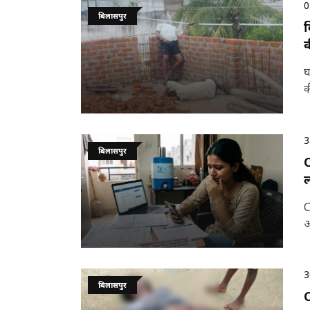
0
बिलासपुर
ब
क
घ
क
3
बिलासपुर
C
C
ऑ
3
बिलासपुर
C