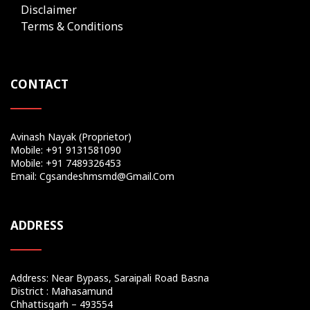
Disclaimer
Terms & Conditions
CONTACT
Avinash Nayak (Proprietor)
Mobile: +91 9131581090
Mobile: +91 7489326453
Email: Cgsandeshmsmd@gmail.com
ADDRESS
Address: Near Bypass, Saraipali Road Basna
District : Mahasamund
Chhattisgarh – 493554