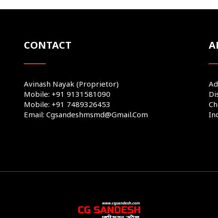
CONTACT
A
Avinash Nayak (Proprietor)
Ad
Mobile: +91 9131581090
Di
Mobile: +91 7489326453
Ch
Email: Cgsandeshmsmd@gmail.com
In