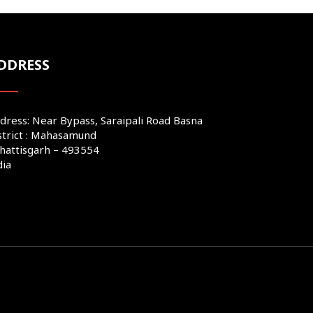
DDRESS
dress: Near Bypass, Saraipali Road Basna
strict : Mahasamund
hattisgarh – 493554
dia