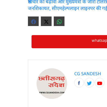
भ्रष्टाचार को बढ़ावा और मुख्यमंत्री के जीरो टो
जनशिकायत, सीएमहेल्पलाइन लाइनपर की ग
whatsapp ग्
CG SANDESH