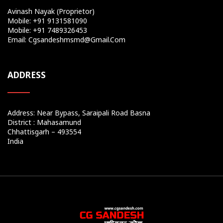
Avinash Nayak (Proprietor)
Mobile: +91 9131581090
Mobile: +91 7489326453
Email: Cgsandeshmsmd@gmail.com
ADDRESS
Address: Near Bypass, Saraipali Road Basna
District : Mahasamund
Chhattisgarh – 493554
India