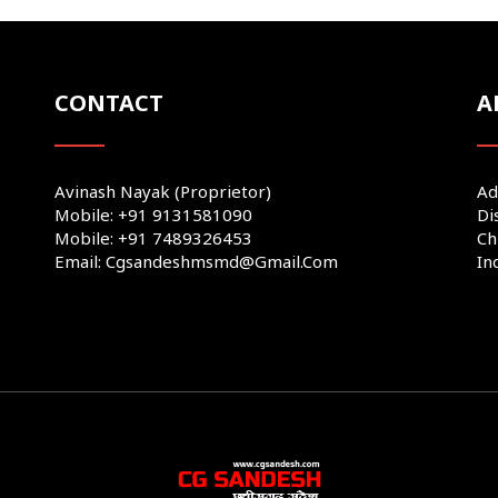
CONTACT
A
Avinash Nayak (Proprietor)
Ad
Mobile: +91 9131581090
Di
Mobile: +91 7489326453
Ch
Email: Cgsandeshmsmd@gmail.com
In