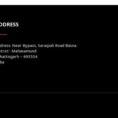
DDRESS
dress: Near Bypass, Saraipali Road Basna
strict : Mahasamund
hattisgarh – 493554
dia