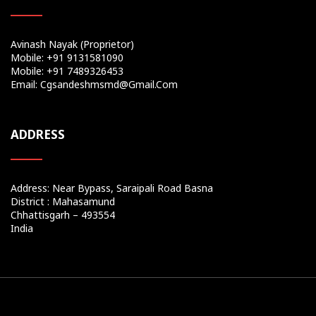
Avinash Nayak (Proprietor)
Mobile: +91 9131581090
Mobile: +91 7489326453
Email: Cgsandeshmsmd@gmail.com
ADDRESS
Address: Near Bypass, Saraipali Road Basna
District : Mahasamund
Chhattisgarh – 493554
India