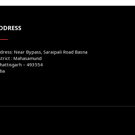
DDRESS
dress: Near Bypass, Saraipali Road Basna
strict : Mahasamund
hattisgarh – 493554
dia