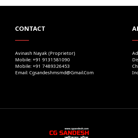
CONTACT
A
Avinash Nayak (Proprietor)
Ad
Mobile: +91 9131581090
Di
Mobile: +91 7489326453
Ch
Email: Cgsandeshmsmd@gmail.com
In