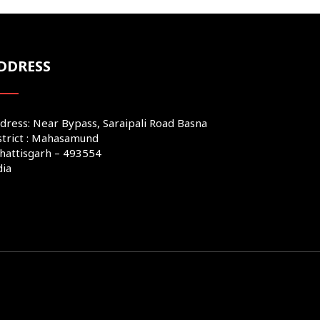
DDRESS
dress: Near Bypass, Saraipali Road Basna
strict : Mahasamund
hattisgarh – 493554
dia