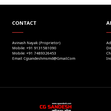
CONTACT
A
Avinash Nayak (Proprietor)
Ad
Mobile: +91 9131581090
Di
Mobile: +91 7489326453
Ch
Email: Cgsandeshmsmd@gmail.com
In