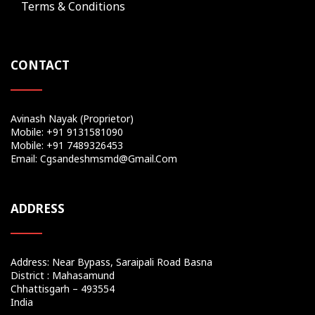
Terms & Conditions
CONTACT
Avinash Nayak (Proprietor)
Mobile: +91 9131581090
Mobile: +91 7489326453
Email: Cgsandeshmsmd@gmail.com
ADDRESS
Address: Near Bypass, Saraipali Road Basna
District : Mahasamund
Chhattisgarh – 493554
India