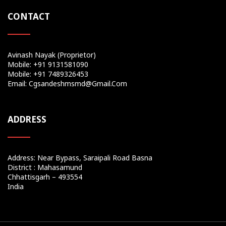
CONTACT
Avinash Nayak (Proprietor)
Mobile: +91 9131581090
Mobile: +91 7489326453
Email: Cgsandeshmsmd@gmail.com
ADDRESS
Address: Near Bypass, Saraipali Road Basna
District : Mahasamund
Chhattisgarh – 493554
India