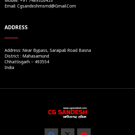
Mobile: +91 7489326453
Email: Cgsandeshmsmd@gmail.com
ADDRESS
Address: Near Bypass, Saraipali Road Basna
District : Mahasamund
Chhattisgarh – 493554
India