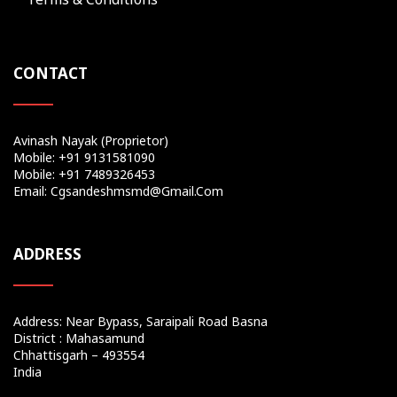
CONTACT
Avinash Nayak (Proprietor)
Mobile: +91 9131581090
Mobile: +91 7489326453
Email: Cgsandeshmsmd@gmail.com
ADDRESS
Address: Near Bypass, Saraipali Road Basna
District : Mahasamund
Chhattisgarh – 493554
India