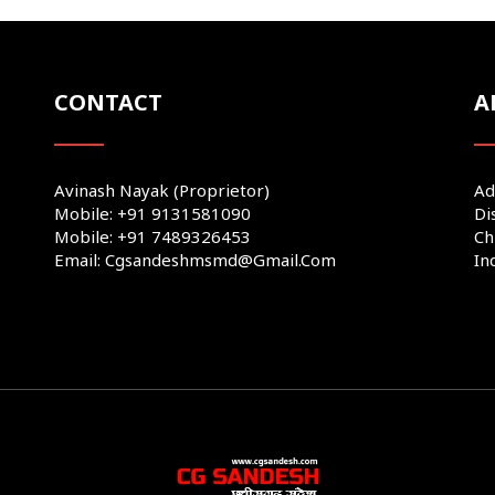
CONTACT
A
Avinash Nayak (Proprietor)
Ad
Mobile: +91 9131581090
Di
Mobile: +91 7489326453
Ch
Email: Cgsandeshmsmd@gmail.com
In