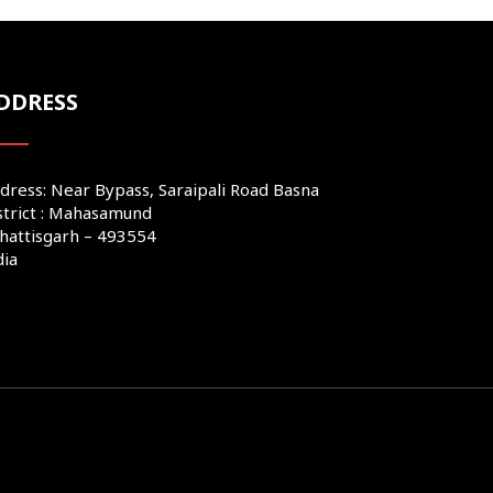
DDRESS
dress: Near Bypass, Saraipali Road Basna
strict : Mahasamund
hattisgarh – 493554
dia