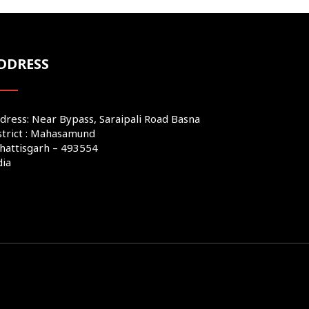
DDRESS
dress: Near Bypass, Saraipali Road Basna
strict : Mahasamund
hattisgarh – 493554
dia