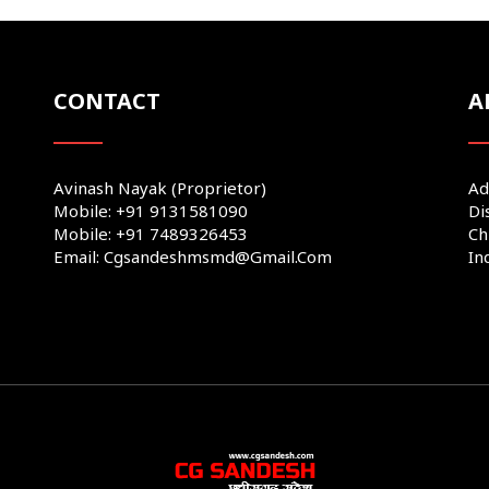
CONTACT
A
Avinash Nayak (Proprietor)
Ad
Mobile: +91 9131581090
Di
Mobile: +91 7489326453
Ch
Email: Cgsandeshmsmd@gmail.com
In