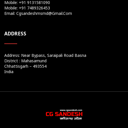
Mobile: +91 9131581090
Mobile: +91 7489326453
Email: Cgsandeshmsmd@gmail.com
ADDRESS
Address: Near Bypass, Saraipali Road Basna
District : Mahasamund
Chhattisgarh – 493554
India