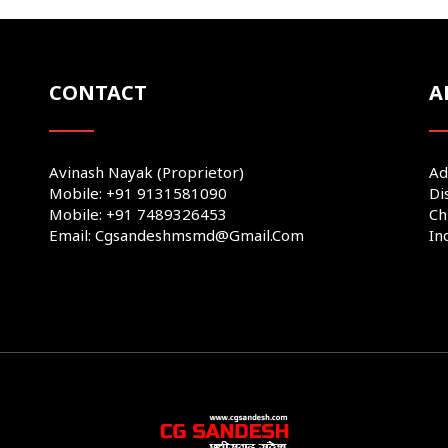
CONTACT
A
Avinash Nayak (Proprietor)
Ad
Mobile: +91 9131581090
Di
Mobile: +91 7489326453
Ch
Email: Cgsandeshmsmd@gmail.com
In