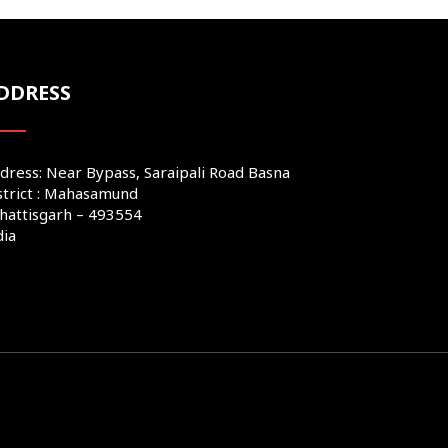
DDRESS
dress: Near Bypass, Saraipali Road Basna
strict : Mahasamund
hattisgarh – 493554
dia