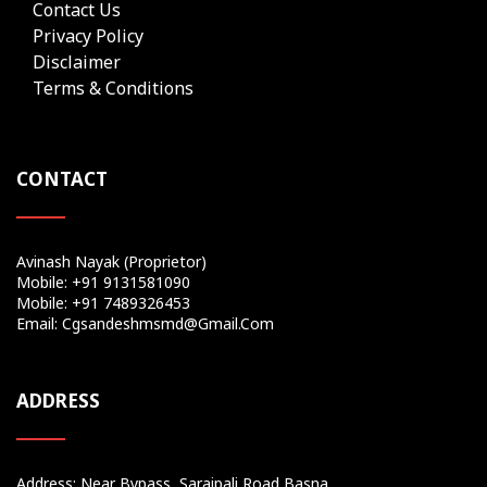
Contact Us
Privacy Policy
Disclaimer
Terms & Conditions
CONTACT
Avinash Nayak (Proprietor)
Mobile: +91 9131581090
Mobile: +91 7489326453
Email: Cgsandeshmsmd@gmail.com
ADDRESS
Address: Near Bypass, Saraipali Road Basna