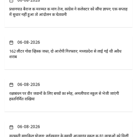
प्रधानपाठ बैराज की मरम्मत की मांग तेज, कांग्रेस ने कलेक्टर को सौंपा ज्ञापन; एक सप्ताह
में सुधार नहीं हुआ तो आंदोलन की चेतावनी
06-08-2026
162 लीटर गोवा व्हिस्की जब्त, दो आरोपी गिरफ्तार; मध्यप्रदेश से लाई गई थी अवैध
शराब
06-08-2026
रक्षाबंधन पर वीर जवानों के लिए बच्चों का स्नेह, अमलीपारा स्कूल से भेजी जाएंगी
हस्तनिर्मित राखियां
06-08-2026
सरस्वती साइकिल योजना: छुईखदान के स्वामी आत्मानंद स्कूल की 81 छात्राओं को मिलीं