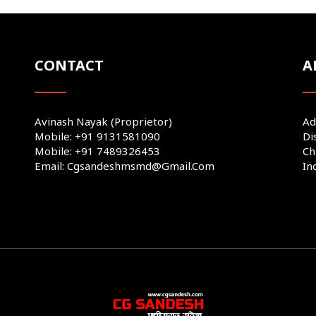
CONTACT
A
Avinash Nayak (Proprietor)
Ad
Mobile: +91 9131581090
Di
Mobile: +91 7489326453
Ch
Email: Cgsandeshmsmd@gmail.com
In