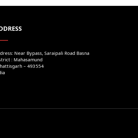
DDRESS
dress: Near Bypass, Saraipali Road Basna
strict : Mahasamund
hattisgarh – 493554
dia