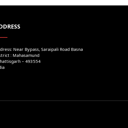
DDRESS
dress: Near Bypass, Saraipali Road Basna
strict : Mahasamund
hattisgarh – 493554
dia