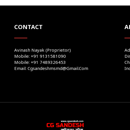
CONTACT
A
Avinash Nayak (Proprietor)
Ad
Mobile: +91 9131581090
Di
Mobile: +91 7489326453
Ch
Email: Cgsandeshmsmd@gmail.com
In