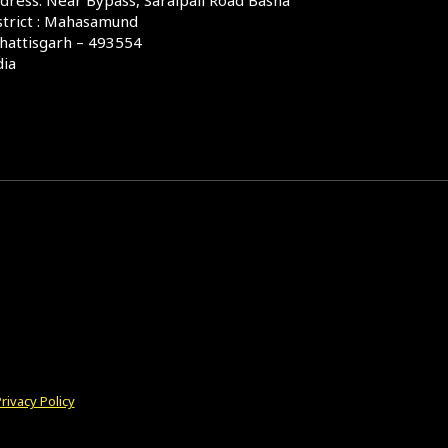
strict : Mahasamund
hattisgarh – 493554
dia
rivacy Policy