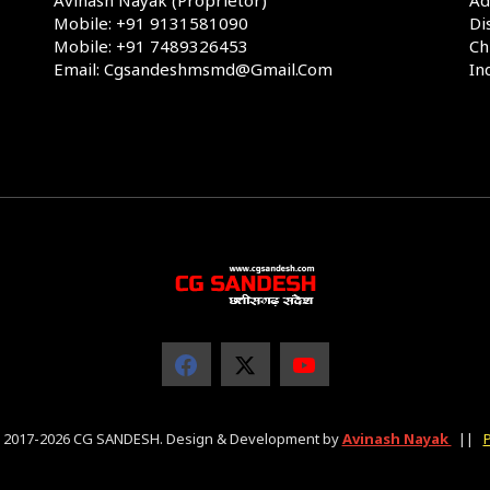
Mobile: +91 9131581090
Di
Mobile: +91 7489326453
Ch
Email: Cgsandeshmsmd@gmail.com
In
© 2017-2026 CG SANDESH. Design & Development by
Avinash Nayak
||
P