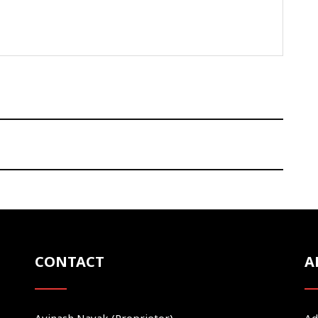
CONTACT
A
Avinash Nayak (Proprietor)
Ad