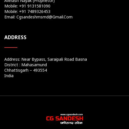
Avinash Nayak (Proprietor)
Mobile: +91 9131581090
Mobile: +91 7489326453
Email: Cgsandeshmsmd@gmail.com
ADDRESS
Address: Near Bypass, Saraipali Road Basna
District : Mahasamund
Chhattisgarh – 493554
India