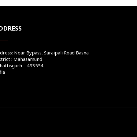
DDRESS
dress: Near Bypass, Saraipali Road Basna
strict : Mahasamund
hattisgarh – 493554
dia