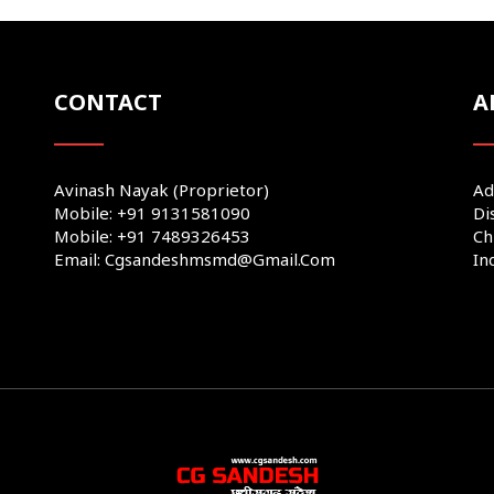
CONTACT
A
Avinash Nayak (Proprietor)
Ad
Mobile: +91 9131581090
Di
Mobile: +91 7489326453
Ch
Email: Cgsandeshmsmd@gmail.com
In