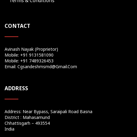
Terms & Conditions
CONTACT
Avinash Nayak (Proprietor)
Mobile: +91 9131581090
Mobile: +91 7489326453
Email: Cgsandeshmsmd@gmail.com
ADDRESS
Address: Near Bypass, Saraipali Road Basna
District : Mahasamund
Chhattisgarh – 493554
India