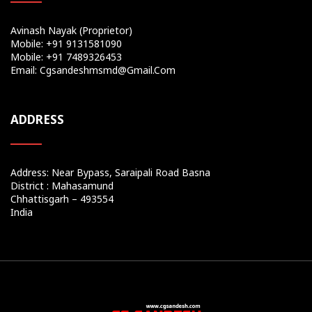
Avinash Nayak (Proprietor)
Mobile: +91 9131581090
Mobile: +91 7489326453
Email: Cgsandeshmsmd@gmail.com
ADDRESS
Address: Near Bypass, Saraipali Road Basna
District : Mahasamund
Chhattisgarh – 493554
India