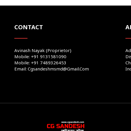
CONTACT
A
Avinash Nayak (Proprietor)
Ad
Mobile: +91 9131581090
Di
Mobile: +91 7489326453
Ch
Email: Cgsandeshmsmd@gmail.com
In