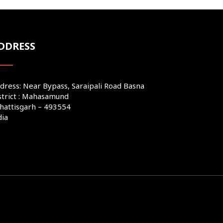
DDRESS
dress: Near Bypass, Saraipali Road Basna
strict : Mahasamund
hattisgarh – 493554
dia