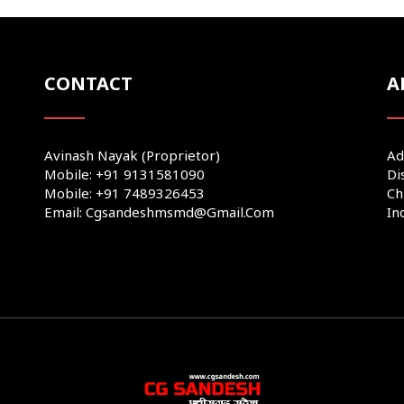
CONTACT
A
Avinash Nayak (Proprietor)
Ad
Mobile: +91 9131581090
Di
Mobile: +91 7489326453
Ch
Email: Cgsandeshmsmd@gmail.com
In