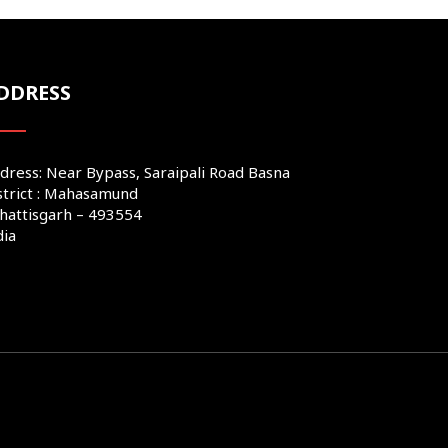
DDRESS
dress: Near Bypass, Saraipali Road Basna
strict : Mahasamund
hattisgarh – 493554
dia