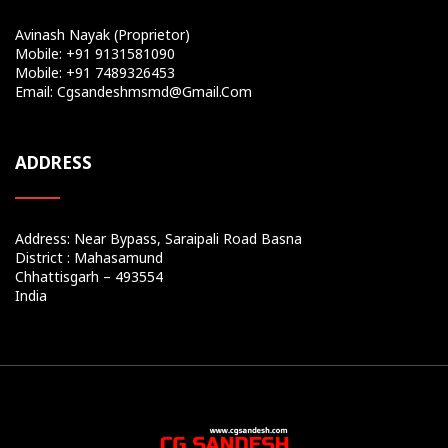
Avinash Nayak (Proprietor)
Mobile: +91 9131581090
Mobile: +91 7489326453
Email: Cgsandeshmsmd@gmail.com
ADDRESS
Address: Near Bypass, Saraipali Road Basna
District : Mahasamund
Chhattisgarh – 493554
India