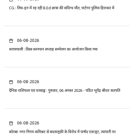
CG : लिव-इन में रह रही B.Ed छात्रा की संदिग्ध मौत, पार्टनर पुलिस हिरासत में
06-08-2026
सरायपाली : विश्व स्तनपान सप्ताह सम्मेलन का आयोजन किया गया
06-08-2026
दैनिक राशिफल एवं पञ्चाङ्ग : गुरुवार, 06 अगस्त 2026 - पंडित भूपेंद्र श्रीधर सतपति
06-08-2026
कोरबा: नगर निगम कमिश्नर से बदसलूकी के विरोध में पार्षद एकजुट, व्यापारी पर