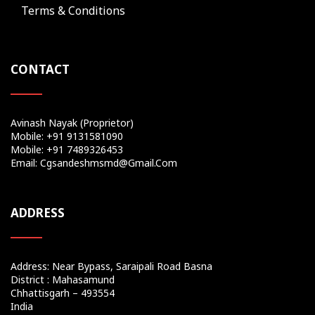
Terms & Conditions
CONTACT
Avinash Nayak (Proprietor)
Mobile: +91 9131581090
Mobile: +91 7489326453
Email: Cgsandeshmsmd@gmail.com
ADDRESS
Address: Near Bypass, Saraipali Road Basna
District : Mahasamund
Chhattisgarh – 493554
India