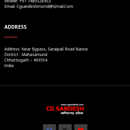
Mobile: +91 7489326453
Email: Cgsandeshmsmd@gmail.com
ADDRESS
Address: Near Bypass, Saraipali Road Basna
District : Mahasamund
Chhattisgarh – 493554
India