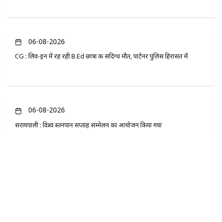
06-08-2026
CG : लिव-इन में रह रही B.Ed छात्रा की संदिग्ध मौत, पार्टनर पुलिस हिरासत में
06-08-2026
सरायपाली : विश्व स्तनपान सप्ताह सम्मेलन का आयोजन किया गया
06-08-2026
दैनिक राशिफल एवं पञ्चाङ्ग : गुरुवार, 06 अगस्त 2026 - पंडित भूपेंद्र श्रीधर सतपति