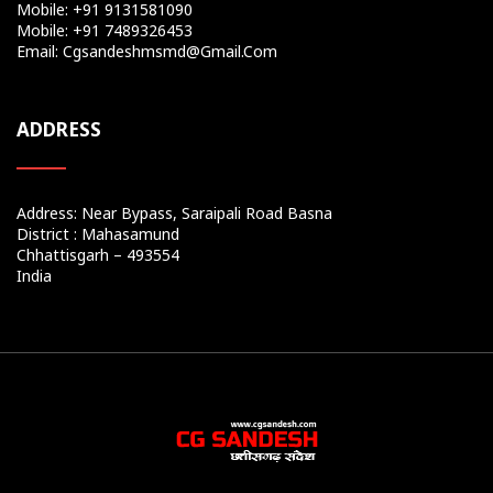
Mobile: +91 9131581090
Mobile: +91 7489326453
Email: Cgsandeshmsmd@gmail.com
ADDRESS
Address: Near Bypass, Saraipali Road Basna
District : Mahasamund
Chhattisgarh – 493554
India