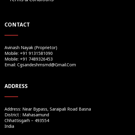
CONTACT
Avinash Nayak (Proprietor)
Mobile: +91 9131581090
Mobile: +91 7489326453
Email: Cgsandeshmsmd@gmail.com
ADDRESS
Address: Near Bypass, Saraipali Road Basna
District : Mahasamund
Chhattisgarh – 493554
India