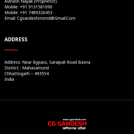
Avinash Nayak (Proprietor)
Mobile: +91 9131581090
Mobile: +91 7489326453
Email: Cgsandeshmsmd@gmail.com
ADDRESS
Address: Near Bypass, Saraipali Road Basna
District : Mahasamund
Chhattisgarh – 493554
India