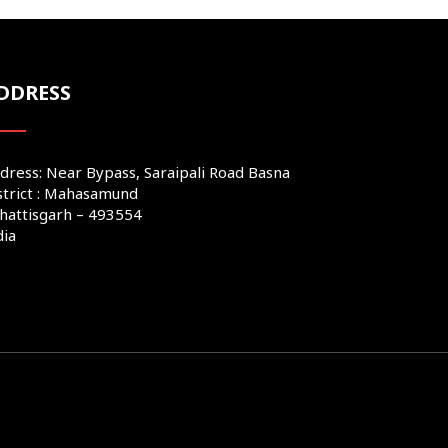
DDRESS
dress: Near Bypass, Saraipali Road Basna
strict : Mahasamund
hattisgarh – 493554
dia