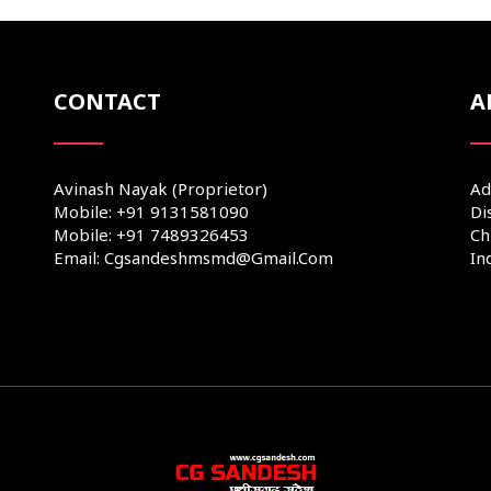
CONTACT
A
Avinash Nayak (Proprietor)
Ad
Mobile: +91 9131581090
Di
Mobile: +91 7489326453
Ch
Email: Cgsandeshmsmd@gmail.com
In