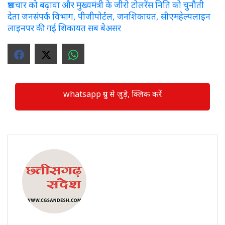
भ्रष्टाचार को बढ़ावा और मुख्यमंत्री के जीरो टोलरेंस निति को चुनौती
देता जनसंपर्क विभाग, पीजीपोर्टल, जनशिकायत, सीएमहेल्पलाइन
लाइनपर की गई शिकायत सब बेअसर
whatsapp ग्रुप से जुड़े, क्लिक करें