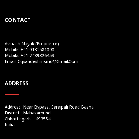
CONTACT
Avinash Nayak (Proprietor)
Mobile: +91 9131581090
Mobile: +91 7489326453
Email: Cgsandeshmsmd@gmail.com
ADDRESS
Address: Near Bypass, Saraipali Road Basna
District : Mahasamund
Chhattisgarh – 493554
India