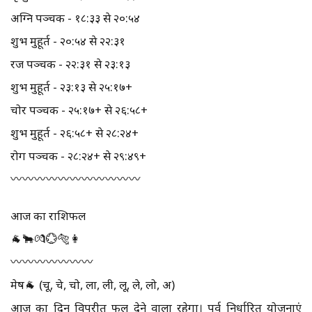
अग्नि पञ्चक - १८:३३ से २०:५४
शुभ मुहूर्त - २०:५४ से २२:३१
रज पञ्चक - २२:३१ से २३:१३
शुभ मुहूर्त - २३:१३ से २५:१७+
चोर पञ्चक - २५:१७+ से २६:५८+
शुभ मुहूर्त - २६:५८+ से २८:२४+
रोग पञ्चक - २८:२४+ से २९:४९+
〰️〰️〰️〰️〰️〰️〰️〰️〰️〰️〰️
आज का राशिफल
🐐🐂💏💮🐅👩
〰️〰️〰️〰️〰️〰️〰️
मेष🐐 (चू, चे, चो, ला, ली, लू, ले, लो, अ)
आज का दिन विपरीत फल देने वाला रहेगा। पूर्व निर्धारित योजनाएं