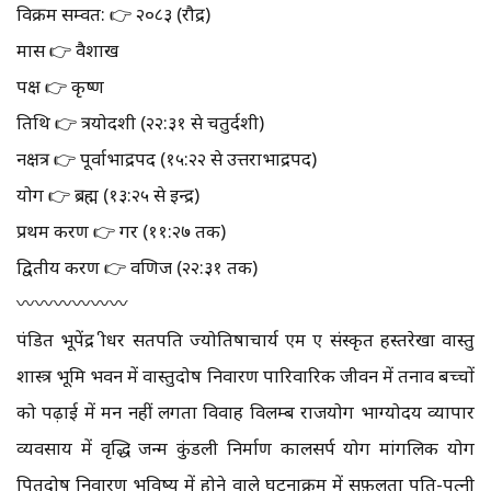
विक्रम सम्वत: 👉 २०८३ (रौद्र)
मास 👉 वैशाख
पक्ष 👉 कृष्ण
तिथि 👉 त्रयोदशी (२२:३१ से चतुर्दशी)
नक्षत्र 👉 पूर्वाभाद्रपद (१५:२२ से उत्तराभाद्रपद)
योग 👉 ब्रह्म (१३:२५ से इन्द्र)
प्रथम करण 👉 गर (११:२७ तक)
द्वितीय करण 👉 वणिज (२२:३१ तक)
〰️〰️〰️〰️〰️〰️
पंडित भूपेंद्र श्रीधर सतपति ज्योतिषाचार्य एम ए संस्कृत हस्तरेखा वास्तु
शास्त्र भूमि भवन में वास्तुदोष निवारण पारिवारिक जीवन में तनाव बच्चों
को पढ़ाई में मन नहीं लगता विवाह विलम्ब राजयोग भाग्योदय व्यापार
व्यवसाय में वृद्धि जन्म कुंडली निर्माण कालसर्प योग मांगलिक योग
पितृदोष निवारण भविष्य में होने वाले घटनाक्रम में सफ़लता पति-पत्नी