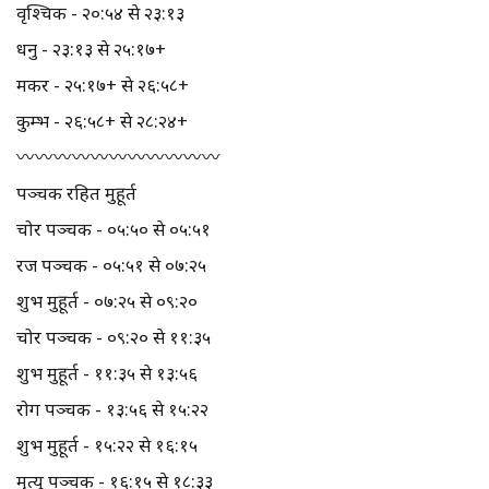
वृश्चिक - २०:५४ से २३:१३
धनु - २३:१३ से २५:१७+
मकर - २५:१७+ से २६:५८+
कुम्भ - २६:५८+ से २८:२४+
〰️〰️〰️〰️〰️〰️〰️〰️〰️〰️〰️
पञ्चक रहित मुहूर्त
चोर पञ्चक - ०५:५० से ०५:५१
रज पञ्चक - ०५:५१ से ०७:२५
शुभ मुहूर्त - ०७:२५ से ०९:२०
चोर पञ्चक - ०९:२० से ११:३५
शुभ मुहूर्त - ११:३५ से १३:५६
रोग पञ्चक - १३:५६ से १५:२२
शुभ मुहूर्त - १५:२२ से १६:१५
मृत्यु पञ्चक - १६:१५ से १८:३३