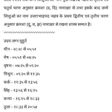
चतुर्थ चरण अनुसार क्रमशः (द, दि) नामाक्षर से तथा इसके बाद जन्मे
शिशुओ का नाम उत्तराभाद्रपद नक्षत्र के प्रथम द्वितीय एवं तृतीय चरण
अनुसार क्रमशः (दू, थ, झ) नामाक्षर से रखना शास्त्र सम्मत है।
〰️〰️〰️〰️〰️〰️〰️〰️〰️〰️〰️〰️
उदय-लग्न मुहूर्त
मीन - २८:२८ से ०५:५१
मेष - ०५:५१ से ०७:२५
वृषभ - ०७:२५ से ०९:२०
मिथुन - ०९:२० से ११:३५
कर्क - ११:३५ से १३:५६
सिंह - १३:५६ से १६:१५
कन्या - १६:१५ से १८:३३
तुला - १८:३३ से २०:५४