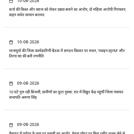
10-08-2026
कर्ज की किश्त और ब्याज को लेकर दबाव बनाने का आरोप, दो महिला आरोपी गिरफ्तार;
वाहन समेत सामान बरामद
10-08-2026
भाजयुमो की जिला कार्यकारिणी बैठक में संगठन विस्तार पर मंथन, ‘ज्वाइन BJYM’ और
तिरंगा यात्रा की बनी रणनीति
09-08-2026
10 घंटे गुल रही बिजली, ग्रामीणों का फूटा गुस्सा; रात में विद्युत केंद्र पहुंचीं जिला पंचायत
सभापति अरुणा सिंह
09-08-2026
मैनपाट में पर्यटन के नाम पर वसूली का आरोप, मेहता पॉइंट पर बिना रसीद शुल्क लेने से