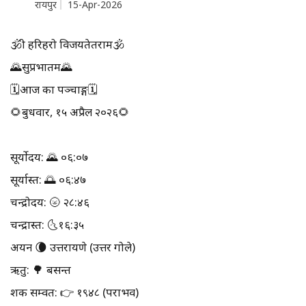
रायपुर
15-Apr-2026
🕉श्री हरिहरो विजयतेतराम🕉
🌄सुप्रभातम🌄
🗓आज का पञ्चाङ्ग🗓
🌻बुधवार, १५ अप्रैल २०२६🌻
सूर्योदय: 🌄 ०६:०७
सूर्यास्त: 🌅 ०६:४७
चन्द्रोदय: 🌝 २८:४६
चन्द्रास्त: 🌜१६:३५
अयन 🌘 उत्तरायणे (उत्तर गोले)
ऋतु: 🌳 बसन्त
शक सम्वत: 👉 १९४८ (पराभव)