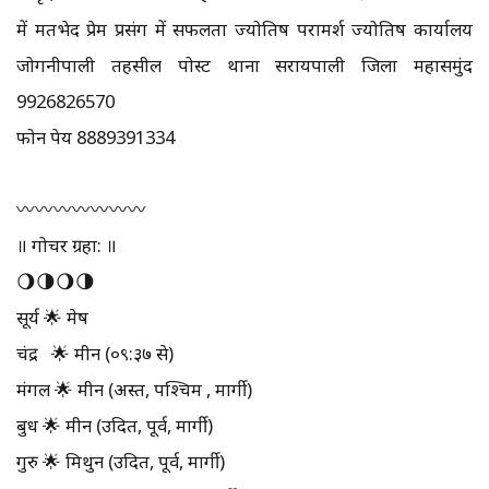
में मतभेद प्रेम प्रसंग में सफलता ज्योतिष परामर्श ज्योतिष कार्यालय
जोगनीपाली तहसील पोस्ट थाना सरायपाली जिला महासमुंद
9926826570
फोन पेय 8889391334
〰️〰️〰️〰️〰️〰️〰️
॥ गोचर ग्रहा: ॥
🌖🌗🌖🌗
सूर्य 🌟 मेष
चंद्र 🌟 मीन (०९:३७ से)
मंगल 🌟 मीन (अस्त, पश्चिम , मार्गी)
बुध 🌟 मीन (उदित, पूर्व, मार्गी)
गुरु 🌟 मिथुन (उदित, पूर्व, मार्गी)