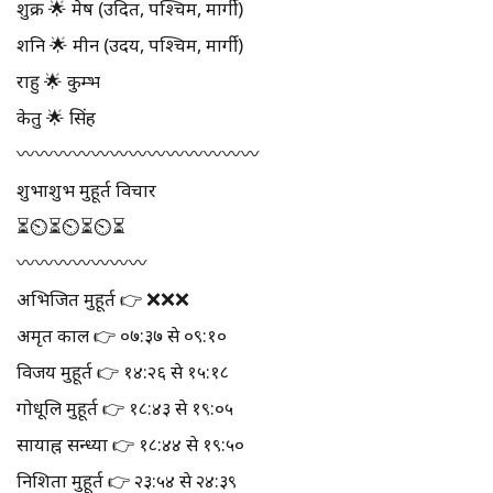
शुक्र 🌟 मेष (उदित, पश्चिम, मार्गी)
शनि 🌟 मीन (उदय, पश्चिम, मार्गी)
राहु 🌟 कुम्भ
केतु 🌟 सिंह
〰️〰️〰️〰️〰️〰️〰️〰️〰️〰️〰️〰️〰️
शुभाशुभ मुहूर्त विचार
⏳⏲⏳⏲⏳⏲⏳
〰️〰️〰️〰️〰️〰️〰️
अभिजित मुहूर्त 👉 ❌❌❌
अमृत काल 👉 ०७:३७ से ०९:१०
विजय मुहूर्त 👉 १४:२६ से १५:१८
गोधूलि मुहूर्त 👉 १८:४३ से १९:०५
सायाह्न सन्ध्या 👉 १८:४४ से १९:५०
निशिता मुहूर्त 👉 २३:५४ से २४:३९