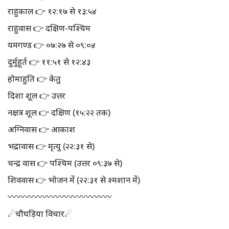
राहुकाल 👉 १२:१७ से १३:५४
राहुवास 👉 दक्षिण-पश्चिम
यमगण्ड 👉 ०७:२७ से ०९:०४
दुर्मुहूर्त 👉 ११:५१ से १२:४३
होमाहुति 👉 केतु
दिशा शूल 👉 उत्तर
नक्षत्र शूल 👉 दक्षिण (१५:२२ तक)
अग्निवास 👉 आकाश
भद्रावास 👉 मृत्यु (२२:३१ से)
चन्द्र वास 👉 पश्चिम (उत्तर ०९:३७ से)
शिववास 👉 भोजन में (२२:३१ से श्मशान में)
〰️〰️〰️〰️〰️〰️〰️〰️〰️〰️〰️〰️
☄चौघड़िया विचार☄