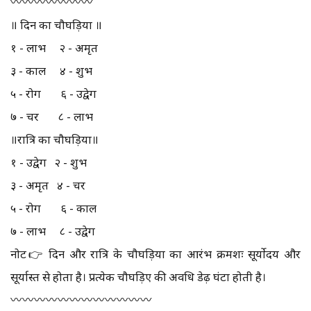
〰️〰️〰️〰️〰️〰️〰️
॥ दिन का चौघड़िया ॥
१ - लाभ २ - अमृत
३ - काल ४ - शुभ
५ - रोग ६ - उद्वेग
७ - चर ८ - लाभ
॥रात्रि का चौघड़िया॥
१ - उद्वेग २ - शुभ
३ - अमृत ४ - चर
५ - रोग ६ - काल
७ - लाभ ८ - उद्वेग
नोट👉 दिन और रात्रि के चौघड़िया का आरंभ क्रमशः सूर्योदय और
सूर्यास्त से होता है। प्रत्येक चौघड़िए की अवधि डेढ़ घंटा होती है।
〰️〰️〰️〰️〰️〰️〰️〰️〰️〰️〰️〰️