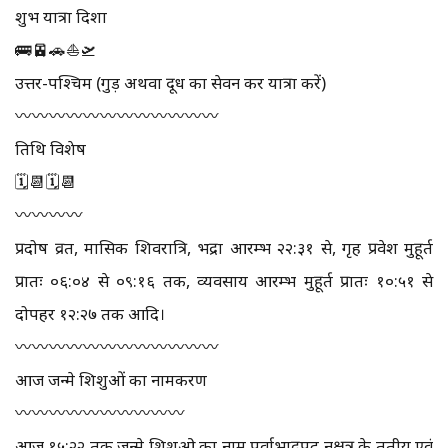
शुभ यात्रा दिशा
🚌🚈🚗⛵🛫
उत्तर-पश्चिम (गुड़ अथवा दूध का सेवन कर यात्रा करें)
〰️〰️〰️〰️〰️〰️〰️〰️〰️〰️〰️〰️
तिथि विशेष
🗓📆🗓📆
〰️〰️〰️〰️
प्रदोष व्रत, मासिक शिवरात्रि, भद्रा आरम्भ २२:३१ से, गृह प्रवेश मुहूर्त
प्रातः ०६:०४ से ०९:१६ तक, व्यवसाय आरम्भ मुहूर्त प्रातः १०:५१ से
दोपहर १२:२७ तक आदि।
〰️〰️〰️〰️〰️〰️〰️〰️〰️〰️〰️〰️
आज जन्मे शिशुओं का नामकरण
〰️〰️〰️〰️〰️〰️〰️〰️〰️〰️
आज १५:२२ तक जन्मे शिशुओ का नाम पूर्वाभाद्रपद नक्षत्र के तृतीय एवं