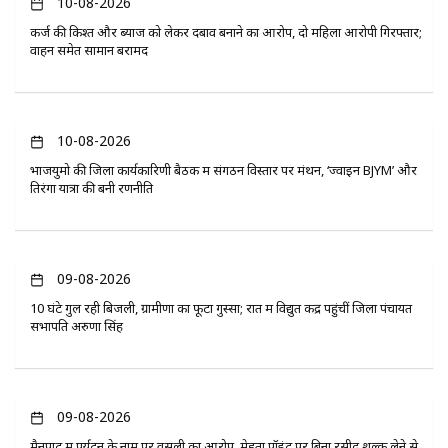
10-08-2026
कर्ज की किश्त और ब्याज को लेकर दबाव बनाने का आरोप, दो महिला आरोपी गिरफ्तार;
वाहन समेत सामान बरामद
10-08-2026
भाजयुमो की जिला कार्यकारिणी बैठक में संगठन विस्तार पर मंथन, ‘ज्वाइन BJYM’ और
तिरंगा यात्रा की बनी रणनीति
09-08-2026
10 घंटे गुल रही बिजली, ग्रामीणों का फूटा गुस्सा; रात में विद्युत केंद्र पहुंचीं जिला पंचायत
सभापति अरुणा सिंह
09-08-2026
मैनपाट में पर्यटन के नाम पर वसूली का आरोप, मेहता पॉइंट पर बिना रसीद शुल्क लेने से