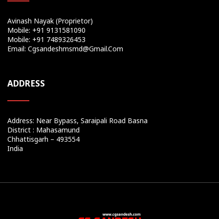
Avinash Nayak (Proprietor)
Mobile: +91 9131581090
Mobile: +91 7489326453
Email: Cgsandeshmsmd@gmail.com
ADDRESS
Address: Near Bypass, Saraipali Road Basna
District : Mahasamund
Chhattisgarh – 493554
India