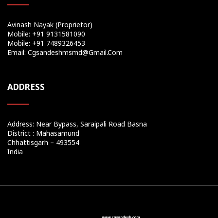
Avinash Nayak (Proprietor)
Mobile: +91 9131581090
Mobile: +91 7489326453
Email: Cgsandeshmsmd@gmail.com
ADDRESS
Address: Near Bypass, Saraipali Road Basna
District : Mahasamund
Chhattisgarh – 493554
India