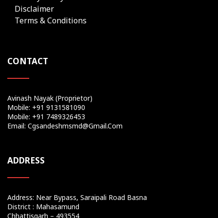
Disclaimer
Terms & Conditions
CONTACT
Avinash Nayak (Proprietor)
Mobile: +91 9131581090
Mobile: +91 7489326453
Email: Cgsandeshmsmd@gmail.com
ADDRESS
Address: Near Bypass, Saraipali Road Basna
District : Mahasamund
Chhattisgarh – 493554