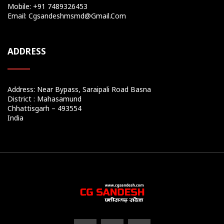
Mobile: +91 7489326453
Email: Cgsandeshmsmd@gmail.com
ADDRESS
Address: Near Bypass, Saraipali Road Basna
District : Mahasamund
Chhattisgarh – 493554
India