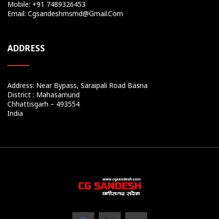
Mobile: +91 7489326453
Email: Cgsandeshmsmd@gmail.com
ADDRESS
Address: Near Bypass, Saraipali Road Basna
District : Mahasamund
Chhattisgarh – 493554
India