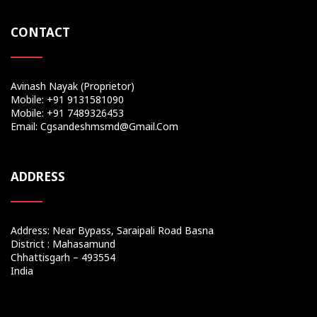
CONTACT
Avinash Nayak (Proprietor)
Mobile: +91 9131581090
Mobile: +91 7489326453
Email: Cgsandeshmsmd@gmail.com
ADDRESS
Address: Near Bypass, Saraipali Road Basna
District : Mahasamund
Chhattisgarh – 493554
India