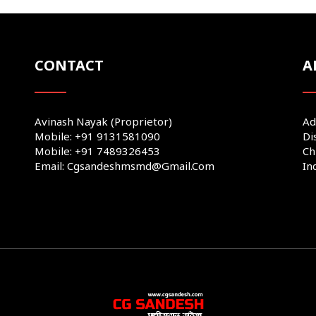
CONTACT
A
Avinash Nayak (Proprietor)
Ad
Mobile: +91 9131581090
Di
Mobile: +91 7489326453
Ch
Email: Cgsandeshmsmd@gmail.com
In