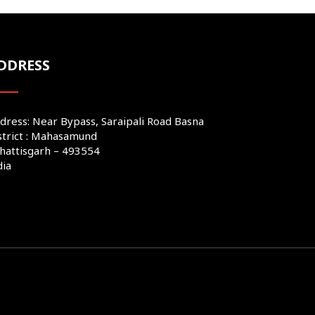
DDRESS
dress: Near Bypass, Saraipali Road Basna
strict : Mahasamund
hattisgarh – 493554
dia