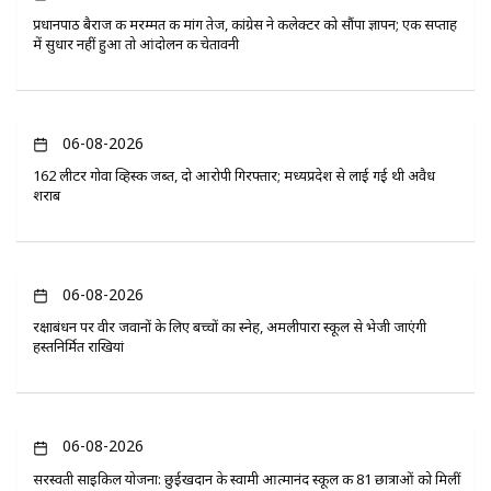
प्रधानपाठ बैराज की मरम्मत की मांग तेज, कांग्रेस ने कलेक्टर को सौंपा ज्ञापन; एक सप्ताह
में सुधार नहीं हुआ तो आंदोलन की चेतावनी
06-08-2026
162 लीटर गोवा व्हिस्की जब्त, दो आरोपी गिरफ्तार; मध्यप्रदेश से लाई गई थी अवैध
शराब
06-08-2026
रक्षाबंधन पर वीर जवानों के लिए बच्चों का स्नेह, अमलीपारा स्कूल से भेजी जाएंगी
हस्तनिर्मित राखियां
06-08-2026
सरस्वती साइकिल योजना: छुईखदान के स्वामी आत्मानंद स्कूल की 81 छात्राओं को मिलीं