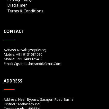
Disclaimer
Terms & Conditions
CONTACT
Avinash Nayak (Proprietor)
Mobile: +91 9131581090
Mobile: +91 7489326453
Email: Cgsandeshmsmd@gmail.com
ADDRESS
Address: Near Bypass, Saraipali Road Basna
District : Mahasamund
Chhattisgarh – 493554