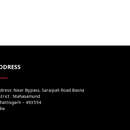
DDRESS
dress: Near Bypass, Saraipali Road Basna
strict : Mahasamund
hattisgarh – 493554
dia