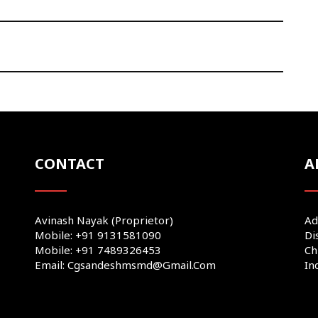
CONTACT
A
Avinash Nayak (Proprietor)
Ad
Mobile: +91 9131581090
Di
Mobile: +91 7489326453
Ch
Email: Cgsandeshmsmd@gmail.com
In