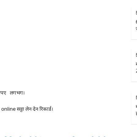
 रुपए लगभग।
nline सट्टा लेन देन रिकार्ड।