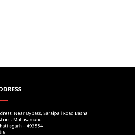
DDRESS
dress: Near Bypass, Saraipali Road Basna
strict : Mahasamund
hattisgarh – 493554
dia