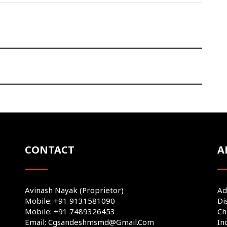
CONTACT
A
Avinash Nayak (Proprietor)
Ad
Mobile: +91 9131581090
Di
Mobile: +91 7489326453
Ch
Email: Cgsandeshmsmd@gmail.com
In